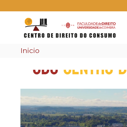
Skip
to
content
Centro
de
Direito
do
Consumo
Inicio